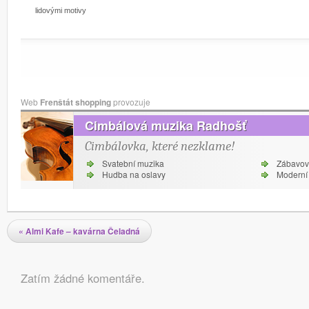
lidovými motivy
Web
Frenštát shopping
provozuje
Cimbálová muzika Radhošť
Cimbálovka, které nezklame!
Svatební muzika
Zábavov
Hudba na oslavy
Moderní 
Navigace pro příspěvky
«
Almi Kafe – kavárna Čeladná
Komentáře
Zatím žádné komentáře.