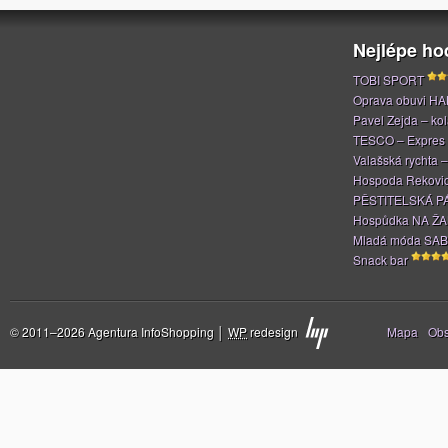
Nejlépe h
TOBI SPORT
Oprava obuvi H
Pavel Zejda – kola
TESCO – Expres
Valašská rychta 
Hospoda Rekovi
PĚSTITELSKÁ P
Hospůdka NA Ž
Mladá móda SAB
Snack bar
Stránky
© 2011–2026 Agentura InfoShopping │
WP
redesign
Mapa
Ob