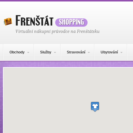
Frenštát
shopping
Virtuální nákupní průvodce na Frenštátsku
Hlavní navigační menu
Přejít k obsahu webu
Obchody
Služby
Stravování
Ubytování
Místo