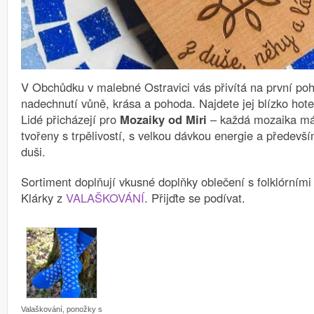
V Obchůdku v malebné Ostravici vás přivítá na první poh
nadechnutí vůně, krása a pohoda.
Najdete jej blízko hote
Lidé přicházejí pro
Mozaiky od Miri
– každá mozaika má 
tvořeny s trpělivostí, s velkou dávkou energie a předev
duši.
Sortiment doplňují vkusné doplňky oblečení s folklórním
Klárky z
VALAŠKOVÁNÍ
. Přijďte se podívat.
Valaškování, ponožky s