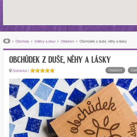
Drobečková navigace
Obchody
Oděvy a obuv
Oblečení
Obchůdek z duše, něhy a lásky
OBCHŮDEK Z DUŠE, NĚHY A LÁSKY
Oblečení
Dár
Ostravice
|