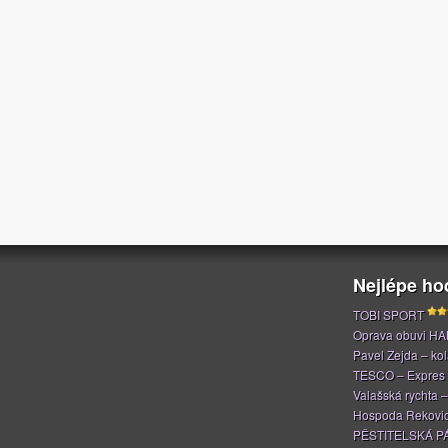
Nejlépe h
TOBI SPORT
Oprava obuvi H
Pavel Zejda – kola
TESCO – Expres
Valašská rychta 
Hospoda Rekovi
PĚSTITELSKÁ P