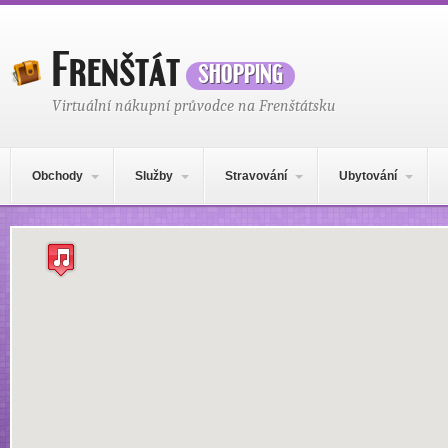
Frenštát
shopping
Virtuální nákupní průvodce na Frenštátsku
Hlavní navigační menu
Přejít k obsahu webu
Obchody
Služby
Stravování
Ubytování
Mapa obsahu