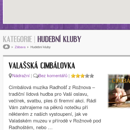
KATEGORIE |
HUDEBNÍ KLUBY
Drobečková navigace
Zábava
Hudební kluby
VALAŠSKÁ CIMBÁLOVKA
Nádražní
|
Bez komentářů
|
Cimbálová muzika Radhošť z Rožnova –
tradiční lidová hudba pro Vaši oslavu,
večírek, svatbu, ples či firemní akci. Rádi
Vám zahrajeme na pěknů notečku při
některém z našich vystoupení, jak ve
Valašském muzeu v přírodě v Rožnově pod
Radhoštěm, nebo …