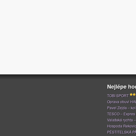
Nejlépe h
TOBI SPORT
Oprava obuvi H
Pavel Zejda – kola
TESCO – Expres
Valašská rychta 
Hospoda Rekovi
PĚSTITELSKÁ P