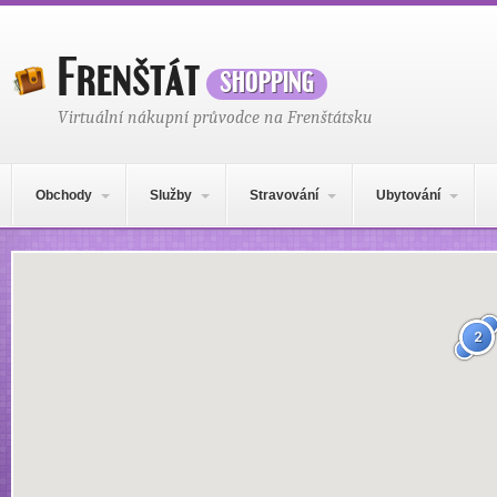
Frenštát
shopping
Virtuální nákupní průvodce na Frenštátsku
Hlavní navigační menu
Přejít k obsahu webu
Obchody
Služby
Stravování
Ubytování
Mapa obsahu
2