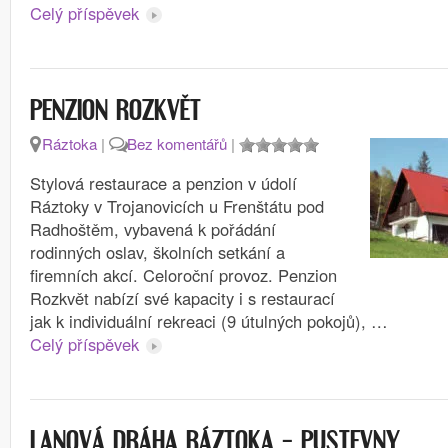
Celý příspěvek
PENZION ROZKVĚT
Ráztoka
|
Bez komentářů
|
Stylová restaurace a penzion v údolí
Ráztoky v Trojanovicích u Frenštátu pod
Radhoštěm, vybavená k pořádání
rodinných oslav, školních setkání a
firemních akcí. Celoroční provoz. Penzion
Rozkvět nabízí své kapacity i s restaurací
jak k individuální rekreaci (9 útulných pokojů), …
Celý příspěvek
LANOVÁ DRÁHA RÁZTOKA – PUSTEVNY