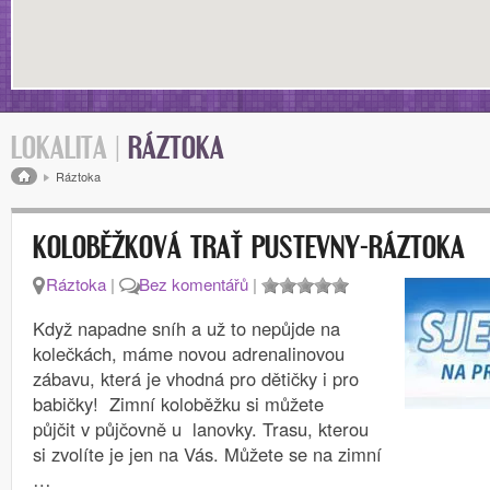
LOKALITA |
RÁZTOKA
Drobečková navigace
Ráztoka
KOLOBĚŽKOVÁ TRAŤ PUSTEVNY-RÁZTOKA
Ráztoka
|
Bez komentářů
|
Když napadne sníh a už to nepůjde na
kolečkách, máme novou adrenalinovou
zábavu, která je vhodná pro dětičky i pro
babičky! Zimní koloběžku si můžete
půjčit v půjčovně u lanovky. Trasu, kterou
si zvolíte je jen na Vás. Můžete se na zimní
…