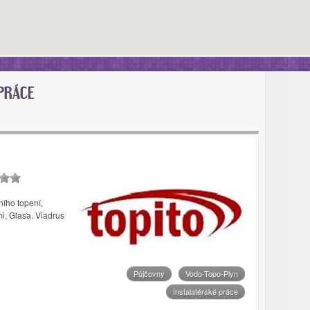
PRÁCE
ího topení,
mi, Glasa. Viadrus
Půjčovny
Vodo-Topo-Plyn
Instalatérské práce