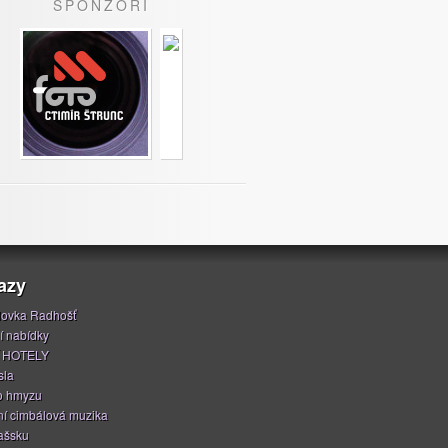
SPONZOŘI
azy
ovka Radhošť
í nabídky
 HOTELY
sla
o hmyzu
í cimbálová muzika
ašsku