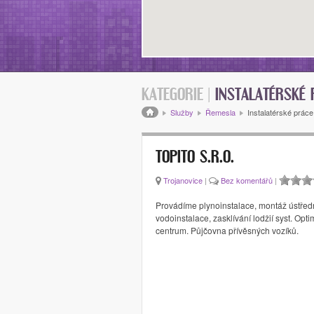
KATEGORIE |
INSTALATÉRSKÉ 
Drobečková navigace
Služby
Řemesla
Instalatérské práce
TOPITO S.R.O.
Trojanovice
|
Bez komentářů
|
Provádíme plynoinstalace, montáž ústředn
vodoinstalace, zasklívání lodžií syst. Opti
centrum. Půjčovna přívěsných vozíků.