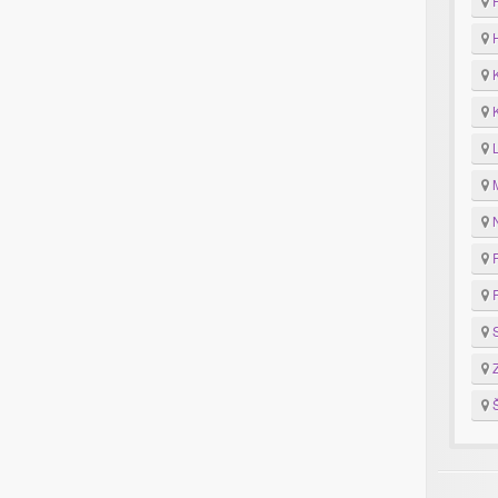
F
H
K
K
M
N
P
R
S
Z
Š