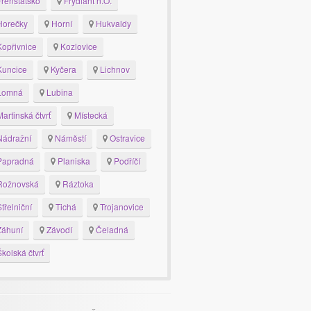
renštátsko
Frýdlant n.O.
orečky
Horní
Hukvaldy
opřivnice
Kozlovice
uncice
Kyčera
Lichnov
Lomná
Lubina
artinská čtvrť
Místecká
ádražní
Náměstí
Ostravice
apradná
Planiska
Podříčí
ožnovská
Ráztoka
třelniční
Tichá
Trojanovice
áhuní
Závodí
Čeladná
kolská čtvrť