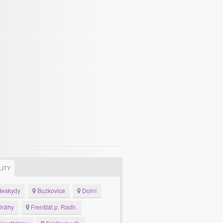
LITY
eskydy
Buzkovice
Dolní
ráhy
Frenštát p. Radh.