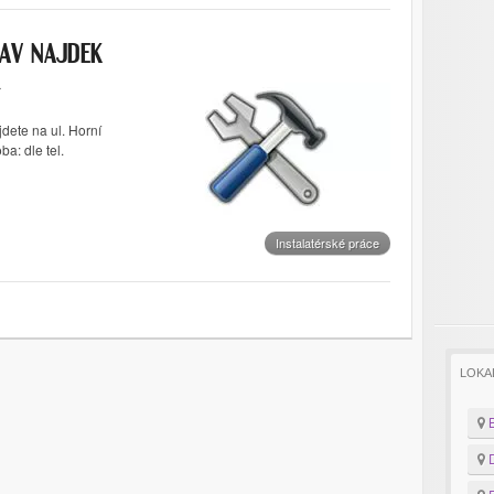
LAV NAJDEK
jdete na ul. Horní
a: dle tel.
Instalatérské práce
LOKA
B
D