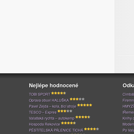
Nejlépe hodnocené
Odk
TOBI SPORT
Cimbál
Oprava obuvi HALUŠKA
Firemn
Pavel Zejda – kola, šicí stroje
HMYZÍ
TESCO – Expres
IŘeme
Valašská rychta – autokemp
Knihy 
Hospoda Rekovice
Modern
PĚSTITELSKÁ PÁLENICE TICHÁ
Po Val