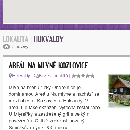
LOKALITA |
HUKVALDY
Drobečková navigace
Hukvaldy
AREÁL NA MLÝNĚ KOZLOVICE
Hukvaldy
|
Bez komentářů
|
Mlýn na břehu říčky Ondřejnice je
dominantou Areálu Na mlýně a nachází se
mezi obcemi Kozlovice a Hukvaldy. V
areálu je také skanzen, výtečná restaurace
U Mlynářky a zastřešený gril s velkým
posezením. Citlivě zrekonstruovaný
Šmiřákův mlýn s 250 metrů …