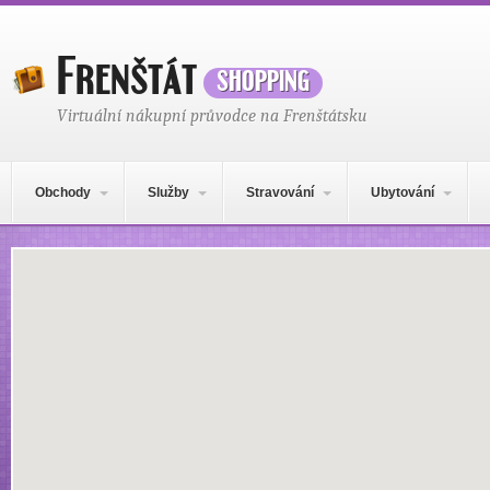
Frenštát
shopping
Virtuální nákupní průvodce na Frenštátsku
Hlavní navigační menu
Přejít k obsahu webu
Obchody
Služby
Stravování
Ubytování
Mapa obsahu