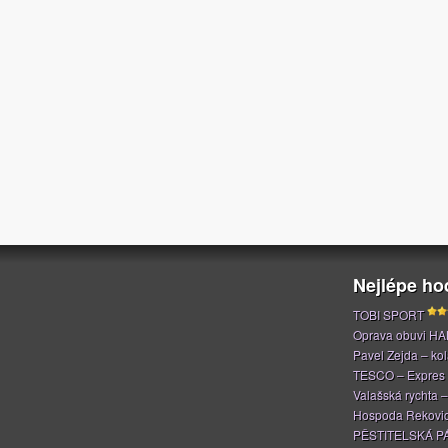
Nejlépe h
TOBI SPORT
Oprava obuvi H
Pavel Zejda – kola
TESCO – Expres
Valašská rychta 
Hospoda Rekovi
PĚSTITELSKÁ P