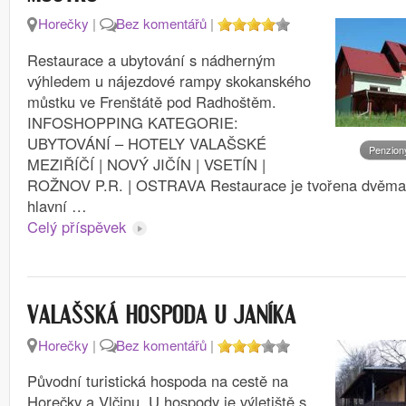
Horečky
|
Bez komentářů
|
Restaurace a ubytování s nádherným
výhledem u nájezdové rampy skokanského
můstku ve Frenštátě pod Radhoštěm.
INFOSHOPPING KATEGORIE:
UBYTOVÁNÍ – HOTELY VALAŠSKÉ
Penzion
MEZIŘÍČÍ | NOVÝ JIČÍN | VSETÍN |
ROŽNOV P.R. | OSTRAVA Restaurace je tvořena dvěma 
hlavní …
Celý příspěvek
VALAŠSKÁ HOSPODA U JANÍKA
Horečky
|
Bez komentářů
|
Původní turistická hospoda na cestě na
Horečky a Vlčinu. U hospody je výletiště s