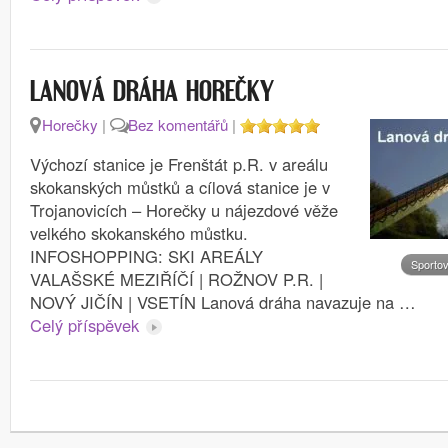
LANOVÁ DRÁHA HOREČKY
Horečky
|
Bez komentářů
|
Výchozí stanice je Frenštát p.R. v areálu
skokanských můstků a cílová stanice je v
Trojanovicích – Horečky u nájezdové věže
velkého skokanského můstku.
INFOSHOPPING: SKI AREÁLY
Sportov
VALAŠSKÉ MEZIŘÍČÍ | ROŽNOV P.R. |
NOVÝ JIČÍN | VSETÍN Lanová dráha navazuje na …
Celý příspěvek