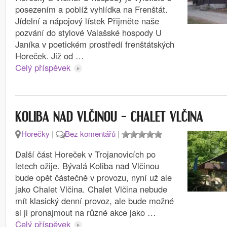
posezením a poblíž vyhlídka na Frenštát.
Jídelní a nápojový lístek Přijměte naše
pozvání do stylové Valašské hospody U
Janíka v poetickém prostředí frenštátských
Horeček. Již od …
Celý příspěvek
KOLIBA NAD VLČINOU – CHALET VLČINA
Horečky
|
Bez komentářů
|
Další část Horeček v Trojanovicích po
letech ožije. Bývalá Koliba nad Vlčinou
bude opět částečně v provozu, nyní už ale
jako Chalet Vlčina. Chalet Vlčina nebude
mít klasický denní provoz, ale bude možné
si ji pronajmout na různé akce jako …
Celý příspěvek