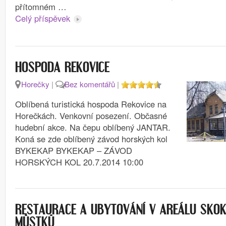
přítomném …
Celý příspěvek
HOSPODA REKOVICE
Horečky
|
Bez komentářů
|
Oblíbená turistická hospoda Rekovice na
Horečkách. Venkovní posezení. Občasné
hudební akce. Na čepu oblíbený JANTAR.
Koná se zde oblíbený závod horských kol
BYKEKAP BYKEKAP – ZÁVOD
HORSKÝCH KOL 20.7.2014 10:00
RESTAURACE A UBYTOVÁNÍ V AREÁLU SKO
MŮSTKŮ