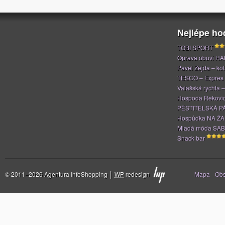
Nejlépe h
TOBI SPORT
Oprava obuvi H
Pavel Zejda – kola
TESCO – Expres
Valašská rychta 
Hospoda Rekovi
PĚSTITELSKÁ P
Hospůdka NA Ž
Mladá móda SAB
Snack bar
Stránky
© 2011–2026 Agentura InfoShopping │
WP
redesign
Mapa
Ob