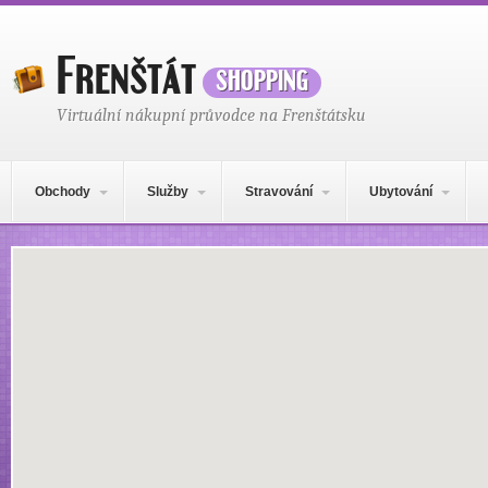
Frenštát
shopping
Virtuální nákupní průvodce na Frenštátsku
Hlavní navigační menu
Přejít k obsahu webu
Obchody
Služby
Stravování
Ubytování
Mapa obsahu