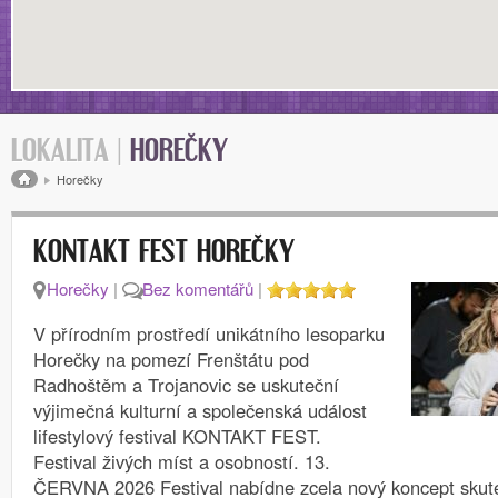
LOKALITA |
HOREČKY
Drobečková navigace
Horečky
KONTAKT FEST HOREČKY
Horečky
|
Bez komentářů
|
V přírodním prostředí unikátního lesoparku
Horečky na pomezí Frenštátu pod
Radhoštěm a Trojanovic se uskuteční
výjimečná kulturní a společenská událost
lifestylový festival KONTAKT FEST.
Festival živých míst a osobností. 13.
ČERVNA 2026 Festival nabídne zcela nový koncept skute