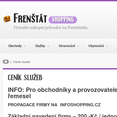
Frenštát
shopping
Virtuální nákupní průvodce na Frenštátsku
Hlavní navigační menu
Přejít k obsahu webu
Obchody
Služby
Stravování
Ubytování
Drobečková navigace
Ceník služeb
CENÍK SLUŽEB
INFO: Pro obchodníky a provozovatele
řemesel
PROPAGACE FIRMY NA INFOSHOPPING.CZ
Základní navedení firmy – 200,-Kč / jedn