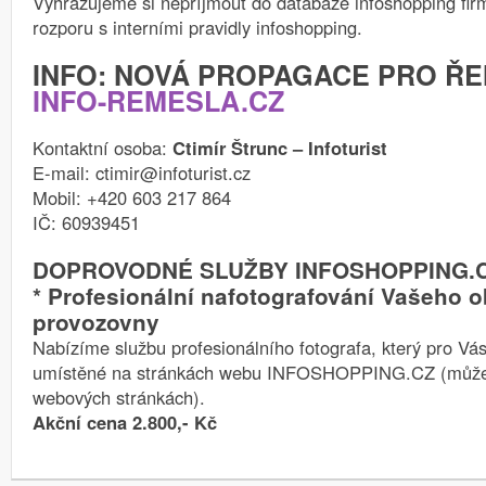
Vyhrazujeme si nepříjmout do databáze infoshopping firmu
rozporu s interními pravidly infoshopping.
INFO: NOVÁ PROPAGACE PRO ŘE
INFO-REMESLA.CZ
Kontaktní osoba:
Ctimír Štrunc – Infoturist
E-mail: ctimir@infoturist.cz
Mobil: +420 603 217 864
IČ: 60939451
DOPROVODNÉ SLUŽBY INFOSHOPPING.
* Profesionální nafotografování Vašeho 
provozovny
Nabízíme službu profesionálního fotografa, který pro Vás 
umístěné na stránkách webu INFOSHOPPING.CZ (můžete
webových stránkách).
Akční cena 2.800,- Kč