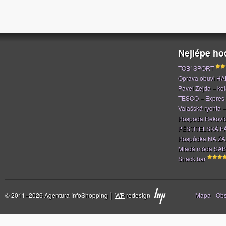
Nejlépe h
TOBI SPORT
Oprava obuvi H
Pavel Zejda – kola
TESCO – Expres
Valašská rychta 
Hospoda Rekovi
PĚSTITELSKÁ P
Hospůdka NA Ž
Mladá móda SAB
Snack bar
Stránky
© 2011–2026 Agentura InfoShopping │
WP
redesign
Mapa
Ob