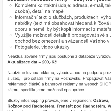
Kompletní kontaktní údaje: adresa, e-mail, tel
osoba), detail na mapě
Informační text: o službách, produktech, vý
nabídky (text má obsahovat hledaná klíčová
oboru a neměl by být kopií informací z mate
Využijte možnosti detailně propagovat své slu
obchod bez omezení a svázanosti Vašeho v
Fotogalerie, video ukázky
Neaktualizované firmy jsou postupně z databáze vyřazov
Aktualizace dat –
200,-Kč
Nabízíme levnou reklamu, vybudovanou na podporu prez
služeb, i pro ostatní firmy na Rožnovsku. Propagovat 
reklamních článků a banerové reklamy na webech SHO
zájmu, specifikujeme možnosti spolupráce.
Služby infoshopping provozujeme v regionech:
Ostrava, 
Rožnov pod Radhoštěm, Frenštát pod Radhoštěm, Va