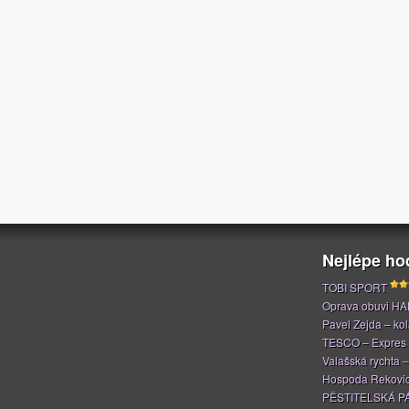
Nejlépe h
TOBI SPORT
Oprava obuvi H
Pavel Zejda – kola
TESCO – Expres
Valašská rychta 
Hospoda Rekovi
PĚSTITELSKÁ P