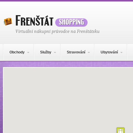
Frenštát
shopping
Virtuální nákupní průvodce na Frenštátsku
Hlavní navigační menu
Přejít k obsahu webu
Obchody
Služby
Stravování
Ubytování
Mapa obsahu