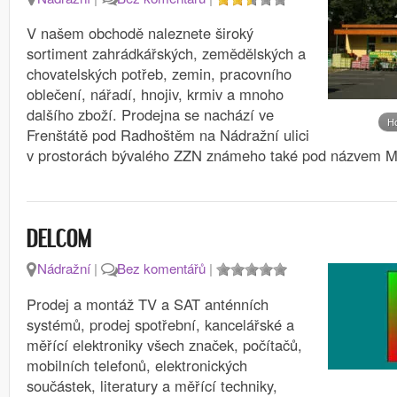
V našem obchodě naleznete široký
sortiment zahrádkářských, zemědělských a
chovatelských potřeb, zemin, pracovního
oblečení, nářadí, hnojiv, krmiv a mnoho
dalšího zboží. Prodejna se nachází ve
H
Frenštátě pod Radhoštěm na Nádražní ulici
v prostorách bývalého ZZN známeho také pod názve
DELCOM
Nádražní
|
Bez komentářů
|
Prodej a montáž TV a SAT anténních
systémů, prodej spotřební, kancelářské a
měřící elektroniky všech značek, počítačů,
mobilních telefonů, elektronických
součástek, literatury a měřící techniky,