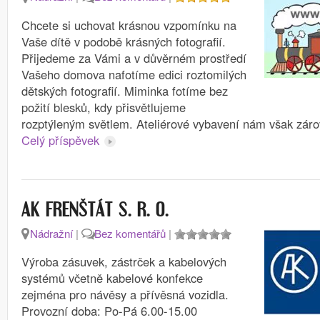
Chcete si uchovat krásnou vzpomínku na
Vaše dítě v podobě krásných fotografií.
Přijedeme za Vámi a v důvěrném prostředí
Vašeho domova nafotíme edici roztomilých
dětských fotografií. Miminka fotíme bez
požití blesků, kdy přisvětlujeme
rozptýleným světlem. Ateliérové vybavení nám však zár
Celý příspěvek
AK FRENŠTÁT S. R. O.
Nádražní
|
Bez komentářů
|
Výroba zásuvek, zástrček a kabelových
systémů včetně kabelové konfekce
zejména pro návěsy a přívěsná vozidla.
Provozní doba: Po-Pá 6.00-15.00