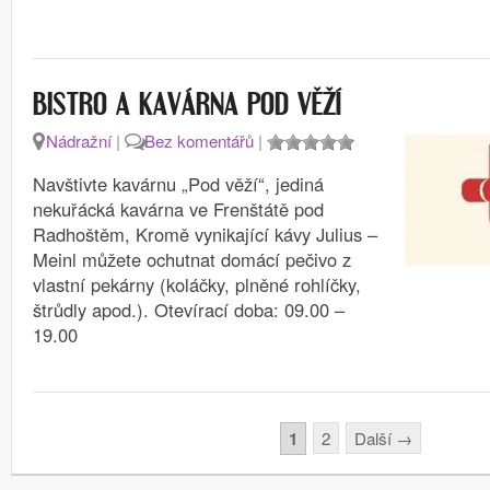
BISTRO A KAVÁRNA POD VĚŽÍ
Nádražní
|
Bez komentářů
|
Navštivte kavárnu „Pod věží“, jediná
nekuřácká kavárna ve Frenštátě pod
Radhoštěm, Kromě vynikající kávy Julius –
Meinl můžete ochutnat domácí pečivo z
vlastní pekárny (koláčky, plněné rohlíčky,
štrůdly apod.). Otevírací doba: 09.00 –
19.00
Stránkování
1
2
Další
→