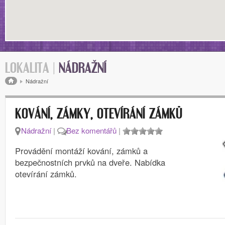
LOKALITA |
NÁDRAŽNÍ
Drobečková navigace
Nádražní
KOVÁNÍ, ZÁMKY, OTEVÍRÁNÍ ZÁMKŮ
Nádražní
|
Bez komentářů
|
Provádění montáží kování, zámků a
bezpečnostních prvků na dveře. Nabídka
otevírání zámků.