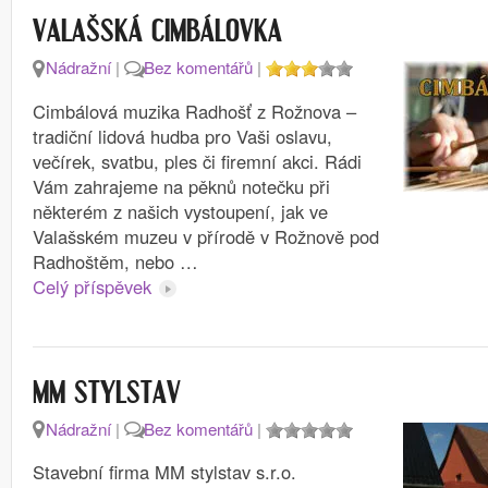
VALAŠSKÁ CIMBÁLOVKA
Nádražní
|
Bez komentářů
|
Cimbálová muzika Radhošť z Rožnova –
tradiční lidová hudba pro Vaši oslavu,
večírek, svatbu, ples či firemní akci. Rádi
Vám zahrajeme na pěknů notečku při
některém z našich vystoupení, jak ve
Valašském muzeu v přírodě v Rožnově pod
Radhoštěm, nebo …
Celý příspěvek
MM STYLSTAV
Nádražní
|
Bez komentářů
|
Stavební firma MM stylstav s.r.o.