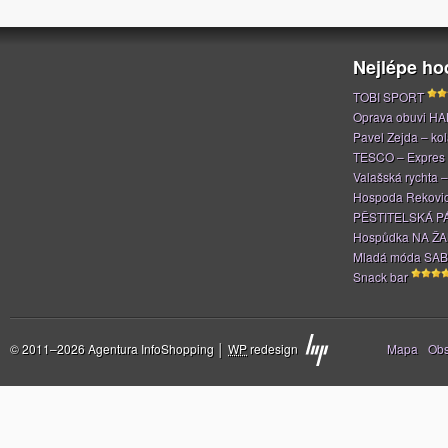
Nejlépe h
TOBI SPORT
Oprava obuvi H
Pavel Zejda – kola
TESCO – Expres
Valašská rychta 
Hospoda Rekovi
PĚSTITELSKÁ P
Hospůdka NA Ž
Mladá móda SAB
Snack bar
Stránky
© 2011–2026 Agentura InfoShopping │
WP
redesign
Mapa
Ob