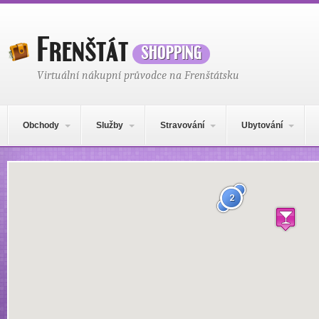
Frenštát
shopping
Virtuální nákupní průvodce na Frenštátsku
Hlavní navigační menu
Přejít k obsahu webu
Obchody
Služby
Stravování
Ubytování
Mapa obsahu
2