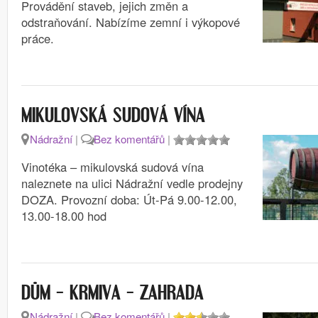
Provádění staveb, jejich změn a
odstraňování. Nabízíme zemní i výkopové
práce.
MIKULOVSKÁ SUDOVÁ VÍNA
Nádražní
|
Bez komentářů
|
Vinotéka – mikulovská sudová vína
naleznete na ulici Nádražní vedle prodejny
DOZA. Provozní doba: Út-Pá 9.00-12.00,
13.00-18.00 hod
DŮM – KRMIVA – ZAHRADA
Nádražní
|
Bez komentářů
|