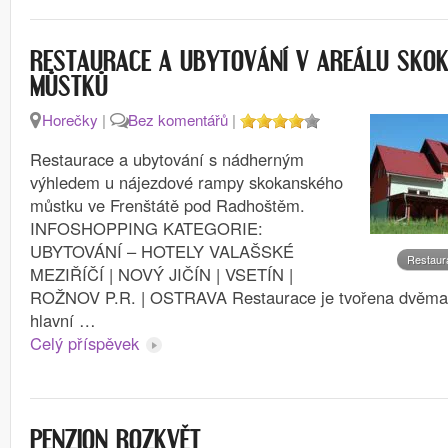
RESTAURACE A UBYTOVÁNÍ V AREÁLU SKO
MŮSTKŮ
Horečky
|
Bez komentářů
|
Restaurace a ubytování s nádherným
výhledem u nájezdové rampy skokanského
můstku ve Frenštátě pod Radhoštěm.
INFOSHOPPING KATEGORIE:
UBYTOVÁNÍ – HOTELY VALAŠSKÉ
Restaur
MEZIŘÍČÍ | NOVÝ JIČÍN | VSETÍN |
ROŽNOV P.R. | OSTRAVA Restaurace je tvořena dvěma 
hlavní …
Celý příspěvek
PENZION ROZKVĚT