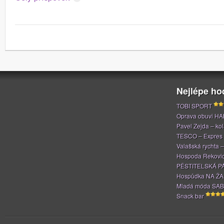
Nejlépe h
TOBI SPORT
Oprava obuvi H
Pavel Zejda – kola
TESCO – Expres
Valašská rychta 
Hospoda Rekovi
PĚSTITELSKÁ P
Hospůdka NA Ž
Mladá móda SAB
Snack bar