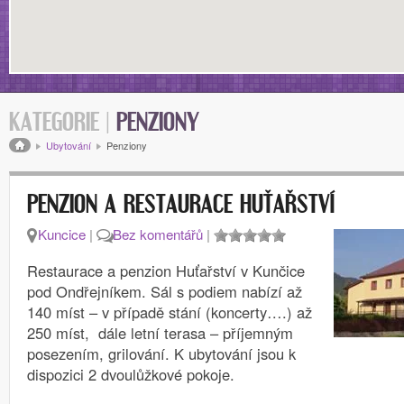
KATEGORIE |
PENZIONY
Drobečková navigace
Ubytování
Penziony
PENZION A RESTAURACE HUŤAŘSTVÍ
Kuncice
|
Bez komentářů
|
Restaurace a penzion Huťařství v Kunčice
pod Ondřejníkem. Sál s podiem nabízí až
140 míst – v případě stání (koncerty….) až
250 míst, dále letní terasa – příjemným
posezením, grilování. K ubytování jsou k
dispozici 2 dvoulůžkové pokoje.