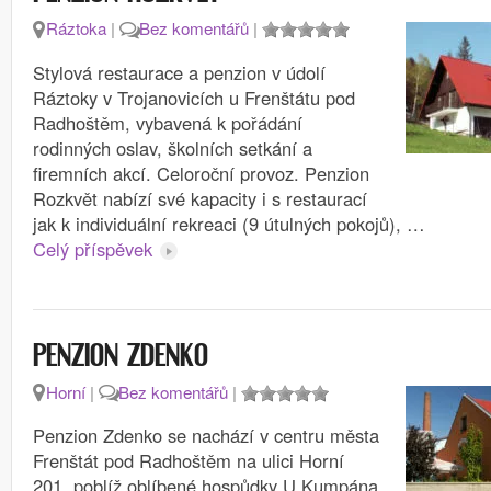
Ráztoka
|
Bez komentářů
|
Stylová restaurace a penzion v údolí
Ráztoky v Trojanovicích u Frenštátu pod
Radhoštěm, vybavená k pořádání
rodinných oslav, školních setkání a
firemních akcí. Celoroční provoz. Penzion
Rozkvět nabízí své kapacity i s restaurací
jak k individuální rekreaci (9 útulných pokojů), …
Celý příspěvek
PENZION ZDENKO
Horní
|
Bez komentářů
|
Penzion Zdenko se nachází v centru města
Frenštát pod Radhoštěm na ulici Horní
201, poblíž oblíbené hospůdky U Kumpána.