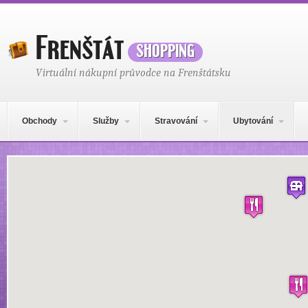
Frenštát
shopping
Virtuální nákupní průvodce na Frenštátsku
Hlavní navigační menu
Přejít k obsahu webu
Obchody
Služby
Stravování
Ubytování
Mapa obsahu