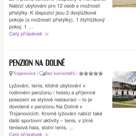
Nabízí ubytování pro 12 osob s možností
přistýlky. K dispozici jsou 2 dvojlůžkové
pokoje (s možností přistýlky), 1 čtyřlůžkový
pokoj, 1 …
Celý příspěvek
PENZION NA DOLINĚ
Trojanovice
|
Bez komentářů
|
Lyžování, tenis, klidné ubytování v
rodinném penzionu / hotelu a příjemné
posezení ve stylové restauraci – to je
dovolená v penzionu Na Dolině v
Trojanovicích. Kromě lyžování nabízí také
další sportovní aktivity – tenis, v zimě
tenisová hala, stolní tenis, …
Celý příspěvek