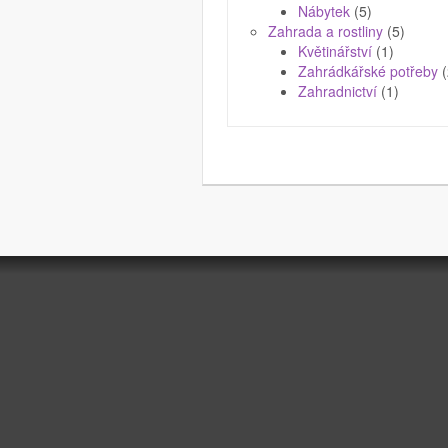
Nábytek
(5)
Zahrada a rostliny
(5)
Květinářství
(1)
Zahrádkářské potřeby
(
Zahradnictví
(1)