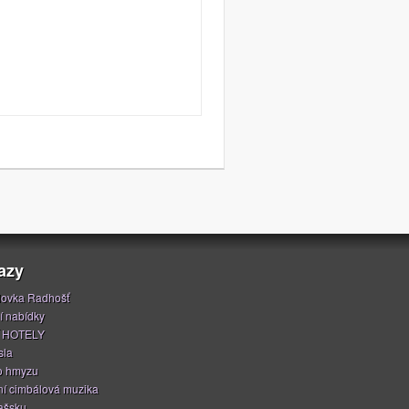
azy
ovka Radhošť
í nabídky
 HOTELY
sla
o hmyzu
í cimbálová muzika
ašsku