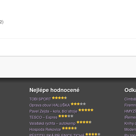
2)
Nejlépe hodnocené
Odk
TOBI SPORT
Cimbál
Oprava obuvi HALUŠKA
Firemn
Pavel Zejda – kola, šicí stroje
HMYZÍ
TESCO – Expres
IŘeme
Valašská rychta – autokemp
Knihy 
Hospoda Rekovice
Modern
PĚSTITELSKÁ PÁLENICE TICHÁ
Po Val