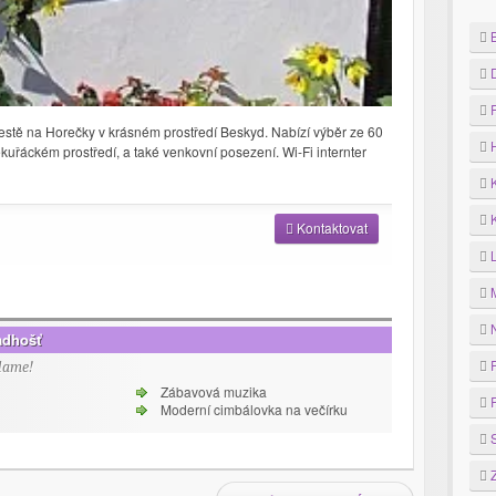
B
D
F
tě na Horečky v krásném prostředí Beskyd.
Nabízí výběr ze 60
H
ekuřáckém prostředí, a také venkovní posezení. Wi-Fi internter
K
K
Kontaktovat
M
N
adhošť
P
lame!
Zábavová muzika
R
Moderní cimbálovka na večírku
S
Z