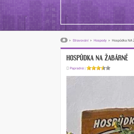
Drobečková navigace
Stravování
Hospody
Hospůdka NA
HOSPŮDKA NA ŽABÁRNĚ
Papradná
|