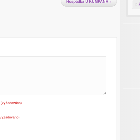
Hospůdka U KUMPÁNA
»
Š
o
(vyžadováno)
(vyžadováno)