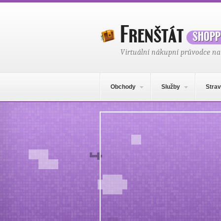
Frenštát
shopp
Virtuální nákupní průvodce na
Hlavní navigační menu
Přejít k obsahu webu
Obchody
Služby
Strav
Místo