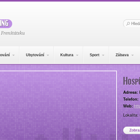
ing
Hledat:
 Frenštátsku
ování
Ubytování
Kultura
Sport
Zábava
Hosp
Adresa:
Telefon:
Web:
htt
Lokalita: