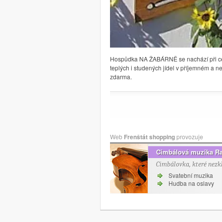
Hospůdka NA ŽABÁRNĚ se nachází při ces
teplých i studených jídel v příjemném a n
zdarma.
Web
Frenštát shopping
provozuje
Cimbálová muzika R
Cimbálovka, které nezk
Svatební muzika
Hudba na oslavy
Navigace pro příspěvky