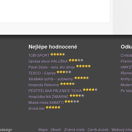
Nejlépe hodnocené
Odk
TOBI SPORT
Cimbál
Oprava obuvi HALUŠKA
Firemn
Pavel Zejda – kola, šicí stroje
HMYZÍ
TESCO – Expres
IŘeme
Valašská rychta – autokemp
Knihy 
Hospoda Rekovice
Modern
PĚSTITELSKÁ PÁLENICE TICHÁ
Po Val
Hospůdka NA ŽABÁRNĚ
Mladá móda SABATTI
Snack bar
Stránky
edesign
Mapa
Obsah
Známá místa
Ceník služeb
Webový infor