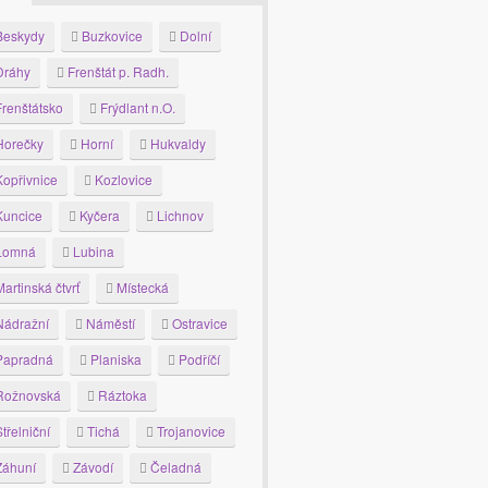
eskydy
Buzkovice
Dolní
ráhy
Frenštát p. Radh.
renštátsko
Frýdlant n.O.
orečky
Horní
Hukvaldy
opřivnice
Kozlovice
uncice
Kyčera
Lichnov
Lomná
Lubina
artinská čtvrť
Místecká
ádražní
Náměstí
Ostravice
apradná
Planiska
Podříčí
ožnovská
Ráztoka
třelniční
Tichá
Trojanovice
áhuní
Závodí
Čeladná