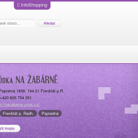
InfoShopping
ůdka NA ŽABÁRNĚ
Papratná 1858
,
744 01
Frenštát p.R.
+420 605 754 351
p://nazabarne.unas.cz/
Frenštát p. Radh.
Papradná