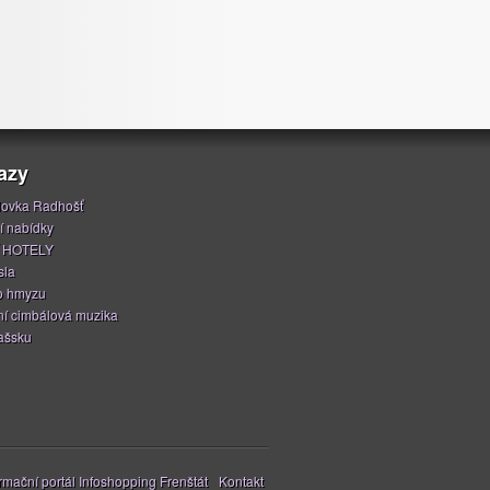
azy
ovka Radhošť
í nabídky
 HOTELY
sla
o hmyzu
í cimbálová muzika
ašsku
mační portál Infoshopping Frenštát
Kontakt