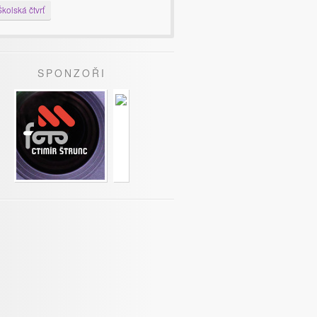
kolská čtvrť
SPONZOŘI