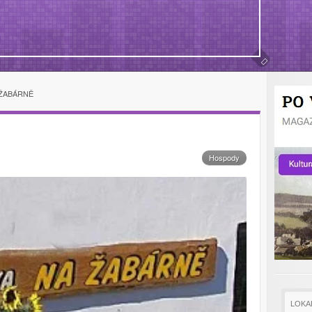
 ŽABÁRNĚ
Hospody
LOKA