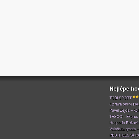
Nejlépe h
TOBI SPORT
Oprava obuvi H
Pavel Zejda – kola
TESCO – Expres
Hospoda Rekovi
Valašská rychta 
PĚSTITELSKÁ P