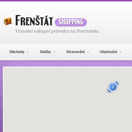
Frenštát
shopping
Virtuální nákupní průvodce na Frenštátsku
Hlavní navigační menu
Přejít k obsahu webu
Obchody
Služby
Stravování
Ubytování
Mapa obsahu
2