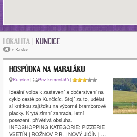
LOKALITA |
KUNCICE
Drobečková navigace
Kuncice
HOSPŮDKA NA MARALÁKU
Kuncice
|
Bez komentářů
|
Ideální volba k zastavení a občerstvení na
cyklo cestě po Kunčicíc. Stojí za to, udělat
si krátkou zajížďku na výborné bramborové
placky. Krytá zimní zahrada, letní
posezení, přívětivá obsluha.
INFOSHOPPING KATEGORIE: PIZZERIE
VSETÍN | ROŽNOV P.R. | NOVÝ JIČÍN | …