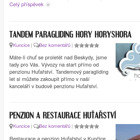
Celý příspěvek
TANDEM PARAGLIDING HORY HORYSHORA
Kuncice
|
Bez komentářů
|
Máte-li chuť se proletět nad Beskydy, jsme
tady pro Vás. Vývozy na start přímo od
penzionu Huťařství. Tandemový paragliding
let si můžete zakoupit přímo v naší
kanceláři v budově penzionu Huťařství.
PENZION A RESTAURACE HUŤAŘSTVÍ
Kuncice
|
Bez komentářů
|
Restaurace a penzion Huťařství v Kunčice