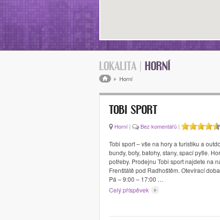
LOKALITA |
HORNÍ
Drobečková navigace
Horní
TOBI SPORT
Horní
|
Bez komentářů
|
Tobi sport – vše na hory a turistiku a outdo
bundy, boty, batohy, stany, spací pytle. H
potřeby. Prodejnu Tobi sport najdete na n
Frenštátě pod Radhoštěm. Otevírací doba
Pá – 9:00 – 17:00 …
Celý příspěvek