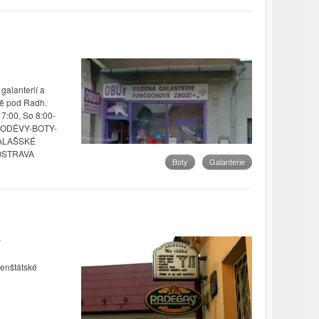
alanterií a
tě pod Radh.
7:00, So 8:00-
 ODĚVY-BOTY-
VALAŠSKÉ
 OSTRAVA
Boty
Galanterie
enštátské