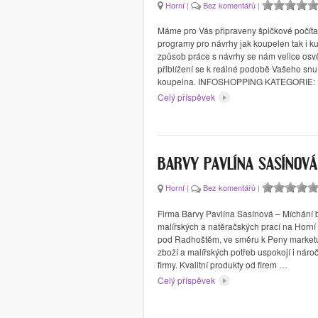
Horní
|
Bez komentářů
|
Máme pro Vás připraveny špičkové počít
programy pro návrhy jak koupelen tak i ku
způsob práce s návrhy se nám velice osvě
přiblížení se k reálné podobě Vašeho snu
koupelna. INFOSHOPPING KATEGORIE:
Celý příspěvek
BARVY PAVLÍNA SASÍNOVÁ
Horní
|
Bez komentářů
|
Firma Barvy Pavlína Sasínová – Míchání b
malířských a natěračských prací na Horní 
pod Radhoštěm, ve směru k Peny marketu
zboží a malířských potřeb uspokojí i náro
firmy. Kvalitní produkty od firem …
Celý příspěvek