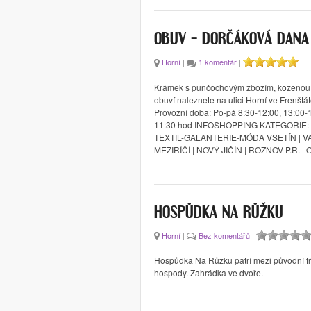
OBUV – DORČÁKOVÁ DANA
Horní
|
1 komentář
|
Krámek s punčochovým zbožím, koženou g
obuví naleznete na ulici Horní ve Frenštá
Provozní doba: Po-pá 8:30-12:00, 13:00-1
11:30 hod INFOSHOPPING KATEGORIE:
TEXTIL-GALANTERIE-MÓDA VSETÍN | 
MEZIŘÍČÍ | NOVÝ JIČÍN | ROŽNOV P.R. |
HOSPŮDKA NA RŮŽKU
Horní
|
Bez komentářů
|
Hospůdka Na Růžku patří mezi původní fr
hospody. Zahrádka ve dvoře.