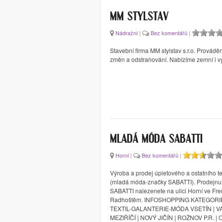
MM STYLSTAV
Nádražní
|
Bez komentářů
|
Stavební firma MM stylstav s.r.o. Prováděn
změn a odstraňování. Nabízíme zemní i v
MLADÁ MÓDA SABATTI
Horní
|
Bez komentářů
|
Výroba a prodej úpletového a ostatního te
(mladá móda-značky SABATTI). Prodejnu
SABATTI nalezenete na ulici Horní ve Fre
Radhoštěm. INFOSHOPPING KATEGORI
TEXTIL-GALANTERIE-MÓDA VSETÍN | 
MEZIŘÍČÍ | NOVÝ JIČÍN | ROŽNOV P.R. |