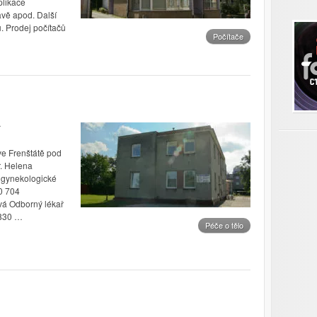
plikace
ravě apod. Další
ů. Prodej počítačů
Počítače
e Frenštátě pod
. Helena
 gynekologické
0 704
á Odborný lékař
 830 …
Péče o tělo