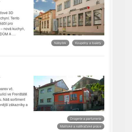
ačové 3D
chyní. Tento
dčil pro
 – nová kuchyň,
 DŮM A …
Nábytek
Koupelny a toalety
arev vč.
ulici ve Frenštátě
. Náš sortiment
čnější zákazníky a
Drogerie a parfumerie
Malířské a natěračské práce