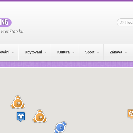
ing
Hledat:
 Frenštátsku
ování
Ubytování
Kultura
Sport
Zábava
10
18
2