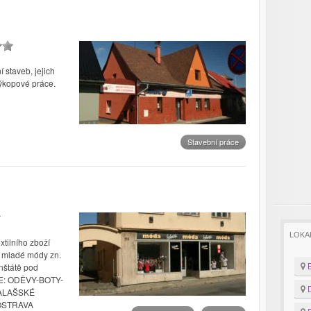
í staveb, jejich
ýkopové práce.
Stavební práce
LOKA
xtilního zboží
 mladé módy zn.
B
nštátě pod
E: ODĚVY-BOTY-
D
VALAŠSKÉ
 OSTRAVA