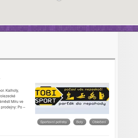
or. Kalhoty,
orolezecké
áměstí Míru ve
 prodejny: Po –
Sportovní potřeby
Boty
Oblečení