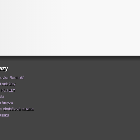
azy
ovka Radhošť
í nabídky
 HOTELY
sla
o hmyzu
í cimbálová muzika
ašsku