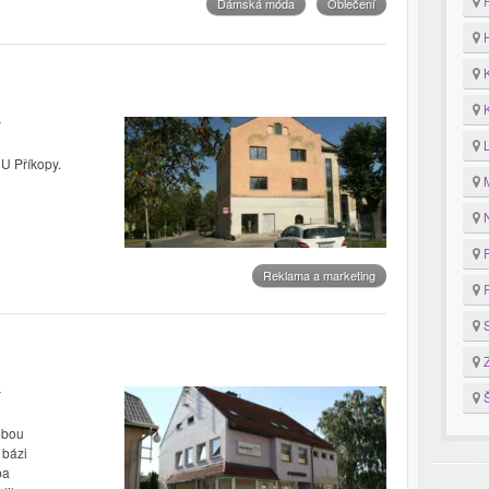
F
Dámská móda
Oblečení
H
K
K
 U Příkopy.
M
N
P
Reklama a marketing
R
S
Z
Š
obou
 bázi
ba