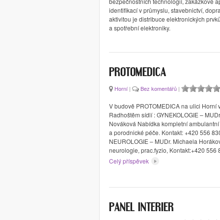
bezpečnostních technologií, zakázkové a
identifikací v průmyslu, stavebnictví, dop
aktivitou je distribuce elektronických prvk
a spotřební elektroniky.
PROTOMEDICA
Horní
|
Bez komentářů
|
V budově PROTOMEDICA na ulici Horní v
Radhoštěm sídlí : GYNEKOLOGIE – MUDr
Nováková Nabídka kompletní ambulantní
a porodnické péče. Kontakt: +420 556 83
NEUROLOGIE – MUDr. Michaela Horákov
neurologie, prac.fyzio, Kontakt:+420 556
Celý příspěvek
PANEL INTERIER