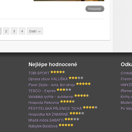
Hospody
2
3
4
Další
→
Nejlépe hodnocené
Odk
TOBI SPORT
Cimbál
Oprava obuvi HALUŠKA
Firemn
Pavel Zejda – kola, šicí stroje
HMYZÍ
TESCO – Expres
IŘeme
Valašská rychta – autokemp
Knihy 
Hospoda Rekovice
Modern
PĚSTITELSKÁ PÁLENICE TICHÁ
Po Val
Hospůdka NA ŽABÁRNĚ
Mladá móda SABATTI
Nábytek Baláčová