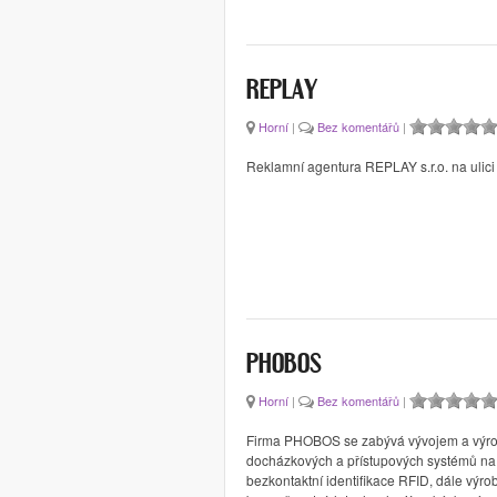
REPLAY
Horní
|
Bez komentářů
|
Reklamní agentura REPLAY s.r.o. na ulici
PHOBOS
Horní
|
Bez komentářů
|
Firma PHOBOS se zabývá vývojem a výr
docházkových a přístupových systémů na
bezkontaktní identifikace RFID, dále výro