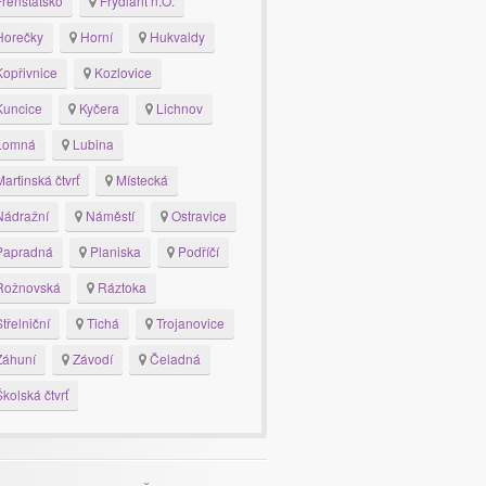
renštátsko
Frýdlant n.O.
orečky
Horní
Hukvaldy
opřivnice
Kozlovice
uncice
Kyčera
Lichnov
Lomná
Lubina
artinská čtvrť
Místecká
ádražní
Náměstí
Ostravice
apradná
Planiska
Podříčí
ožnovská
Ráztoka
třelniční
Tichá
Trojanovice
áhuní
Závodí
Čeladná
kolská čtvrť