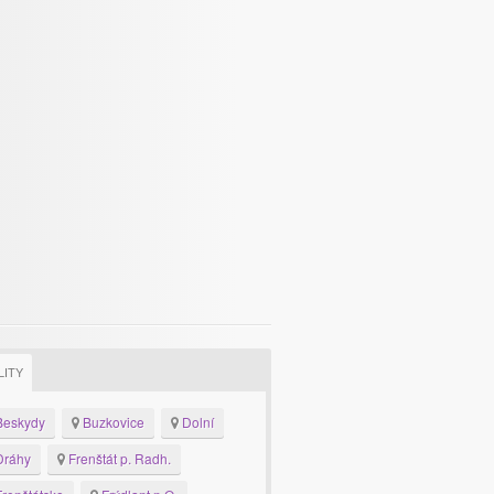
LITY
eskydy
Buzkovice
Dolní
ráhy
Frenštát p. Radh.