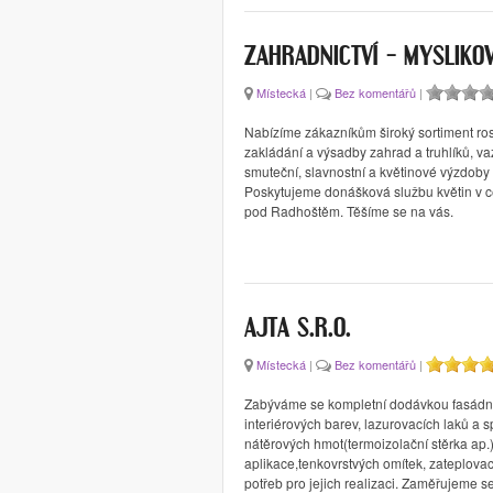
ZAHRADNICTVÍ – MYSLIKO
Místecká
|
Bez komentářů
|
Nabízíme zákazníkům široký sortiment rost
zakládání a výsadby zahrad a truhlíků, va
smuteční, slavnostní a květinové výzdoby 
Poskytujeme donášková službu květin v c
pod Radhoštěm. Těšíme se na vás.
AJTA S.R.O.
Místecká
|
Bez komentářů
|
Zabýváme se kompletní dodávkou fasádn
interiérových barev, lazurovacích laků a s
nátěrových hmot(termoizolační stěrka ap.
aplikace,tenkovrstvých omítek, zateplova
potřeb pro jejich realizaci. Zaměřujeme s