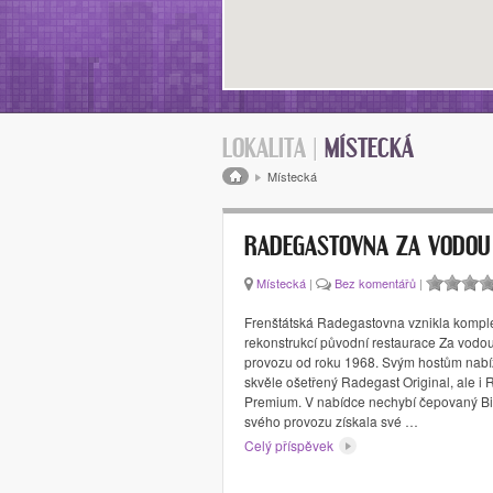
LOKALITA |
MÍSTECKÁ
Drobečková navigace
Místecká
RADEGASTOVNA ZA VODOU
Místecká
|
Bez komentářů
|
Frenštátská Radegastovna vznikla komple
rekonstrukcí původní restaurace Za vodou,
provozu od roku 1968. Svým hostům nabí
skvěle ošetřený Radegast Original, ale i
Premium. V nabídce nechybí čepovaný Bire
svého provozu získala své …
Celý příspěvek