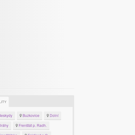
LITY
eskydy
Buzkovice
Dolní
ráhy
Frenštát p. Radh.