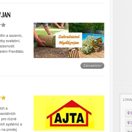
VJAN
lin a sazenic,
zby svatební,
slavností.
elém Frenštátu
Zahradnictví
LOKA
ích a
B
peciálních
) pro různé
D
cích systémů a
e na prodej