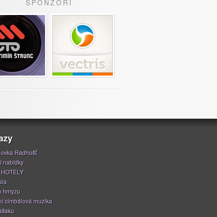
SPONZOŘI
azy
ovka Radhošť
í nabídky
 HOTELY
sla
o hmyzu
í cimbálová muzika
ašsku