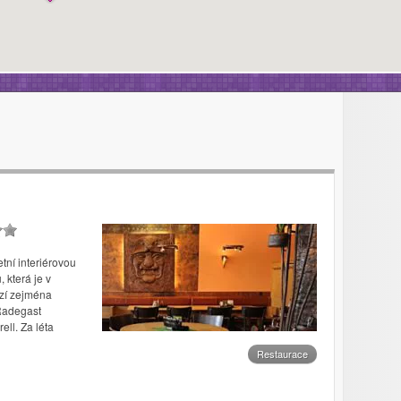
tní interiérovou
 která je v
zí zejména
 Radegast
ll. Za léta
Restaurace