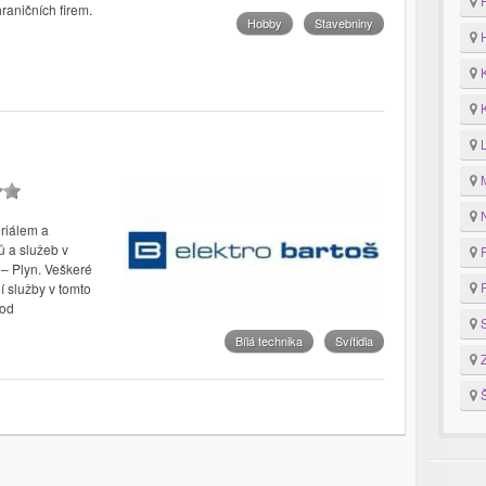
F
aničních firem.
Hobby
Stavebniny
H
K
K
M
N
riálem a
ů a služeb v
P
 – Plyn. Veškeré
R
í služby v tomto
hod
S
Bílá technika
Svítidla
Z
Š