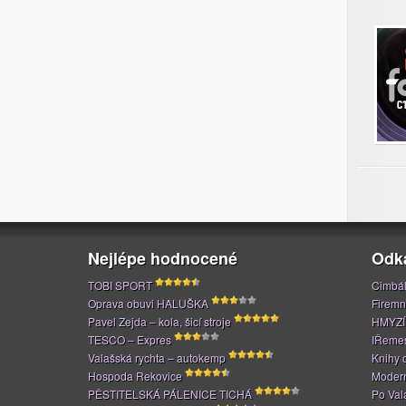
Nejlépe hodnocené
Odk
TOBI SPORT
Cimbál
Oprava obuvi HALUŠKA
Firemn
Pavel Zejda – kola, šicí stroje
HMYZÍ
TESCO – Expres
IŘeme
Valašská rychta – autokemp
Knihy 
Hospoda Rekovice
Modern
PĚSTITELSKÁ PÁLENICE TICHÁ
Po Val