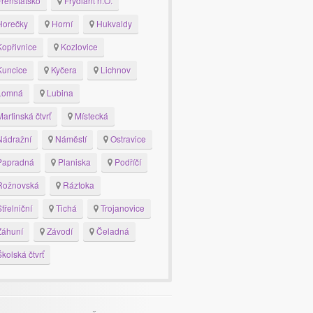
renštátsko
Frýdlant n.O.
orečky
Horní
Hukvaldy
opřivnice
Kozlovice
uncice
Kyčera
Lichnov
Lomná
Lubina
artinská čtvrť
Místecká
ádražní
Náměstí
Ostravice
apradná
Planiska
Podříčí
ožnovská
Ráztoka
třelniční
Tichá
Trojanovice
áhuní
Závodí
Čeladná
kolská čtvrť