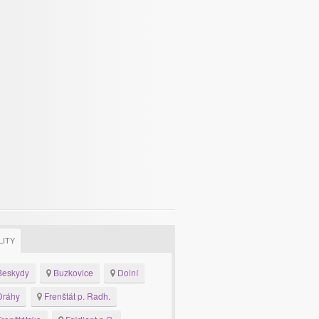
LITY
eskydy
Buzkovice
Dolní
ráhy
Frenštát p. Radh.