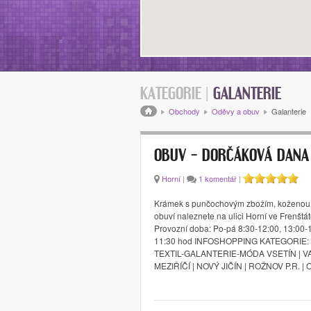
KATEGORIE |
GALANTERIE
Drobečková navigace
Obchody
Oděvy a obuv
Galanterie
OBUV – DORČÁKOVÁ DANA
Horní
|
1 komentář
|
Krámek s punčochovým zbožím, koženou g
obuví naleznete na ulici Horní ve Frenštá
Provozní doba: Po-pá 8:30-12:00, 13:00-1
11:30 hod INFOSHOPPING KATEGORIE:
TEXTIL-GALANTERIE-MÓDA VSETÍN | 
MEZIŘÍČÍ | NOVÝ JIČÍN | ROŽNOV P.R. |