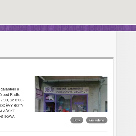
alanterií a
tě pod Radh.
7:00, So 8:00-
 ODĚVY-BOTY-
VALAŠSKÉ
 OSTRAVA
Boty
Galanterie