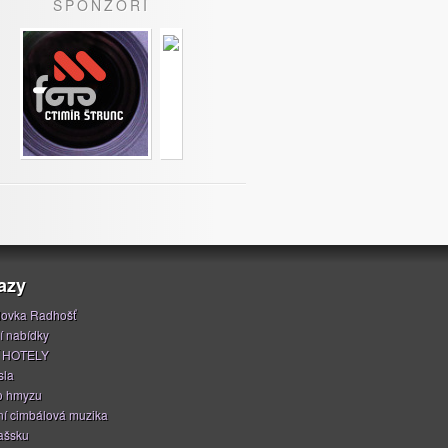
SPONZOŘI
azy
ovka Radhošť
í nabídky
 HOTELY
sla
o hmyzu
í cimbálová muzika
ašsku