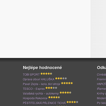
Nejlépe hodnocené
Odk
TOBI SPORT
Cimbál
Oprava obuvi HALUŠKA
Firemn
Pavel Zejda – kola, šicí stroje
HMYZÍ
TESCO – Expres
IŘeme
Valašská rychta – autokemp
Knihy 
Hospoda Rekovice
Modern
PĚSTITELSKÁ PÁLENICE TICHÁ
Po Val