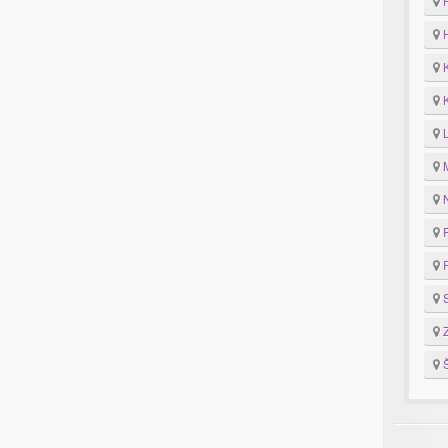
F
H
K
K
M
N
P
R
S
Z
Š