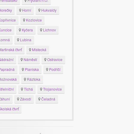
renštátsko
Frýdlant n.O.
orečky
Horní
Hukvaldy
opřivnice
Kozlovice
uncice
Kyčera
Lichnov
Lomná
Lubina
artinská čtvrť
Místecká
ádražní
Náměstí
Ostravice
apradná
Planiska
Podříčí
ožnovská
Ráztoka
třelniční
Tichá
Trojanovice
áhuní
Závodí
Čeladná
kolská čtvrť