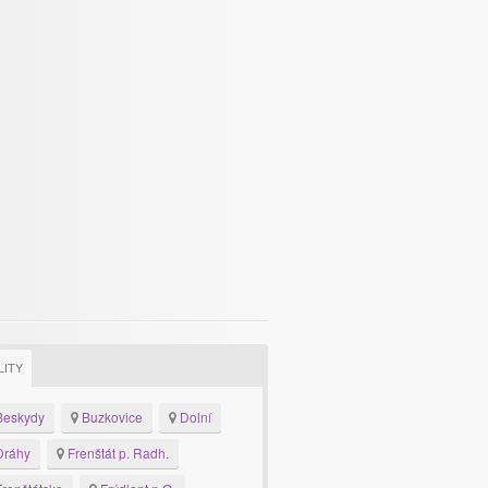
LITY
eskydy
Buzkovice
Dolní
ráhy
Frenštát p. Radh.