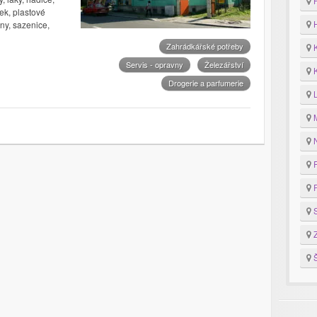
F
ek, plastové
H
ny, sazenice,
Zahrádkářské potřeby
K
Servis - opravny
Železářství
K
Drogerie a parfumerie
M
N
P
R
S
Z
Š