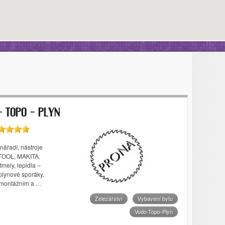
– TOPO – PLYN
nářadí, nástroje
OTOOL, MAKITA,
tmely, lepidla –
plynové sporáky,
y montážním a …
Železářství
Vybavení bytu
Vodo-Topo-Plyn