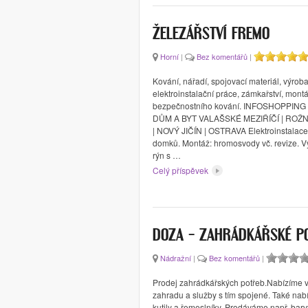
ŽELEZÁŘSTVÍ FREMO
Horní
|
Bez komentářů
|
Kování, nářadí, spojovací materiál, výroba
elektroinstalační práce, zámkařství, mont
bezpečnostního kování. INFOSHOPPING
DŮM A BYT VALAŠSKÉ MEZIŘÍČÍ | ROŽNO
| NOVÝ JIČÍN | OSTRAVA Elektroinstalace
domků. Montáž: hromosvody vč. revize. V
rýn s …
Celý příspěvek
DOZA – ZAHRÁDKÁŘSKÉ P
Nádražní
|
Bez komentářů
|
Prodej zahrádkářských potřeb.Nabízíme 
zahradu a služby s tím spojené. Také nab
kutily a řemeslníky. Prodáváme např. barvy