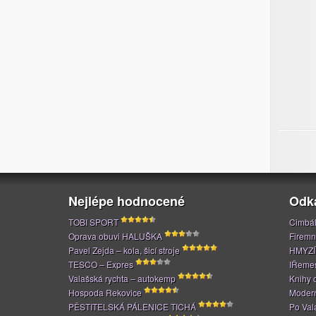
Nejlépe hodnocené
Odk
TOBI SPORT
Cimbál
Oprava obuvi HALUŠKA
Firemn
Pavel Zejda – kola, šicí stroje
HMYZÍ
TESCO – Expres
IŘeme
Valašská rychta – autokemp
Knihy 
Hospoda Rekovice
Modern
PĚSTITELSKÁ PÁLENICE TICHÁ
Po Val