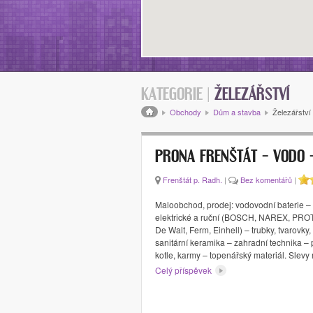
KATEGORIE |
ŽELEZÁŘSTVÍ
Drobečková navigace
Obchody
Dům a stavba
Železářství
PRONA FRENŠTÁT – VODO 
Frenštát p. Radh.
|
Bez komentářů
|
Maloobchod, prodej: vodovodní baterie – 
elektrické a ruční (BOSCH, NAREX, PR
De Walt, Ferm, Einhell) – trubky, tvarovky, 
sanitární keramika – zahradní technika – 
kotle, karmy – topenářský materiál. Slev
Celý příspěvek