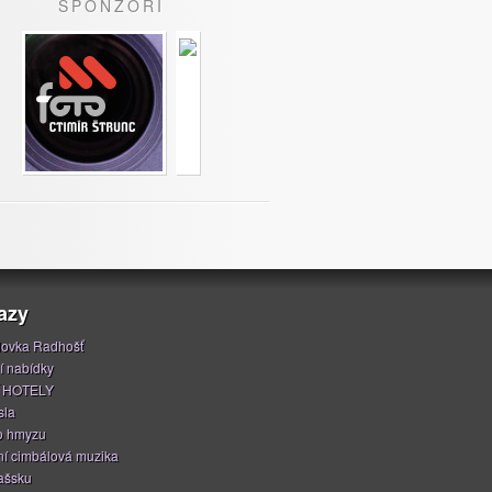
SPONZOŘI
azy
ovka Radhošť
í nabídky
 HOTELY
sla
o hmyzu
í cimbálová muzika
ašsku