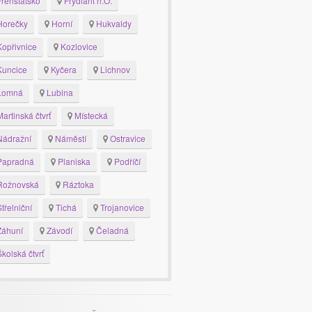
renštátsko
Frýdlant n.O.
orečky
Horní
Hukvaldy
opřivnice
Kozlovice
uncice
Kyčera
Lichnov
Lomná
Lubina
artinská čtvrť
Místecká
ádražní
Náměstí
Ostravice
apradná
Planiska
Podříčí
ožnovská
Ráztoka
třelniční
Tichá
Trojanovice
áhuní
Závodí
Čeladná
kolská čtvrť