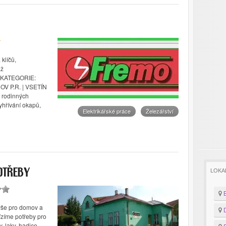
 klíčů,
áž
 KATEGORIE:
V P.R. | VSETÍN
 rodinných
yhřívání okapů,
Elektrikářské práce
Železářství
LOKA
OTŘEBY
B
vše pro domov a
D
ízíme potřeby pro
, laky, hadice,