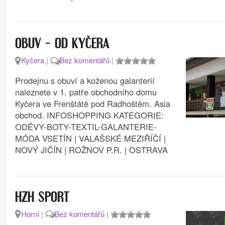
OBUV – OD KYČERA
Kyčera
|
Bez komentářů
|
Prodejnu s obuví a koženou galanterií
naleznete v 1. patře obchodního domu
Kyčera ve Frenštátě pod Radhoštěm. Asia
obchod. INFOSHOPPING KATEGORIE:
ODĚVY-BOTY-TEXTIL-GALANTERIE-
MÓDA VSETÍN | VALAŠSKÉ MEZIŘÍČÍ |
NOVÝ JIČÍN | ROŽNOV P.R. | OSTRAVA
HZH SPORT
Horní
|
Bez komentářů
|