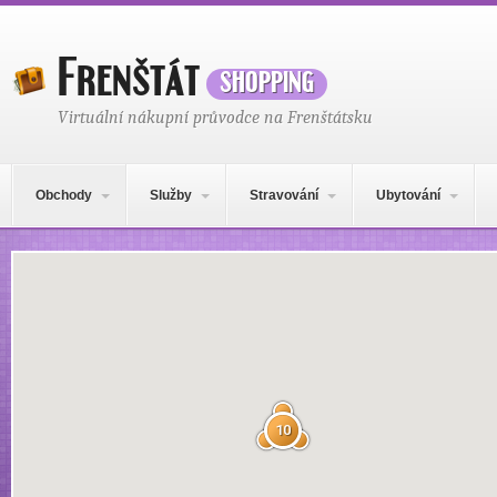
Frenštát
shopping
Virtuální nákupní průvodce na Frenštátsku
Hlavní navigační menu
Přejít k obsahu webu
Obchody
Služby
Stravování
Ubytování
Mapa obsahu
10