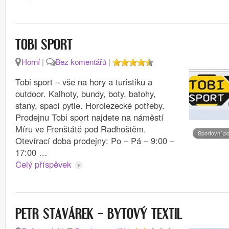
TOBI SPORT
Horní
|
Bez komentářů
|
Tobi sport – vše na hory a turistiku a
outdoor. Kalhoty, bundy, boty, batohy,
stany, spací pytle. Horolezecké potřeby.
Prodejnu Tobi sport najdete na náměstí
Míru ve Frenštátě pod Radhoštěm.
Sportovní p
Otevírací doba prodejny: Po – Pá – 9:00 –
17:00 …
Celý příspěvek
PETR STAVÁREK – BYTOVÝ TEXTIL