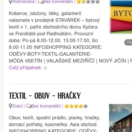
Rožnovská
|
Bez komentářů
|
Koberce, záclony, látky, galanterii
naleznete v prodejně STAVÁREK – bytový
textil v 1. patře obchodního domu Kyčera
ve Frenštátě pod Radhoštěm. Provozní
doba: Po-pá 8.00-12.00, 13.00-17.00, So
Pá
8.00-11.00 INFOSHOPPING KATEGORIE:
ODĚVY-BOTY-TEXTIL-GALANTERIE-
MÓDA VSETÍN | VALAŠSKÉ MEZIŘÍČÍ | NOVÝ JIČÍN 
Celý příspěvek
TEXTIL – OBUV – HRAČKY
Dolní
|
Bez komentářů
|
Obuv, textil, spodní prádlo, plavky, hračky,
domácí potřeby, kosmetika. Asia obchod.
INFOSHOPPING KATEGORIE: ODĚVY-