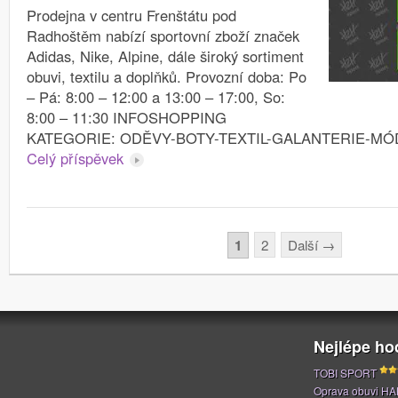
Prodejna v centru Frenštátu pod
Radhoštěm nabízí sportovní zboží značek
Adidas, Nike, Alpine, dále široký sortiment
obuvi, textilu a doplňků. Provozní doba: Po
– Pá: 8:00 – 12:00 a 13:00 – 17:00, So:
8:00 – 11:30 INFOSHOPPING
KATEGORIE: ODĚVY-BOTY-TEXTIL-GALANTERIE-MÓ
Celý příspěvek
Stránkování
1
2
Další
→
Nejlépe h
TOBI SPORT
Oprava obuvi H