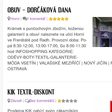
OBUV – DORČÁKOVÁ DANA
Horní
|
1 komentář
|
Krámek s punčochovým zbožím, koženou
galanterií a obuví naleznete na ulici Horní
ve Frenštátě pod Radh. Provozní doba: Po-
pá 8:30-12:00, 13:00-17:00, So 8:00-11:30
hod INFOSHOPPING KATEGORIE:
ODĚVY-BOTY-TEXTIL-GALANTERIE-
MÓDA VSETÍN | VALAŠSKÉ MEZIŘÍČÍ | NOVÝ JIČÍN | 
OSTRAVA
KIK TEXTIL-DISKONT
Závodí
|
Bez komentářů
|
Prodejna KiK nabízí svým zákazníkům