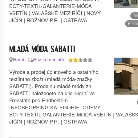
BOTY-TEXTIL-GALANTERIE-MÓDA
VSETÍN | VALAŠSKÉ MEZIŘÍČÍ | NOVÝ
Dě
JIČÍN | ROŽNOV P.R. | OSTRAVA
Hračká
MLADÁ MÓDA SABATTI
Horní
|
Bez komentářů
|
Výroba a prodej úpletového a ostatního
textilního zboží (mladá móda-značky
SABATTI). Prodejnu mladé módy zn.
SABATTI nalezenete na ulici Horní ve
Frenštátě pod Radhoštěm.
INFOSHOPPING KATEGORIE: ODĚVY-
BOTY-TEXTIL-GALANTERIE-MÓDA VSETÍN | VALAŠSK
JIČÍN | ROŽNOV P.R. | OSTRAVA