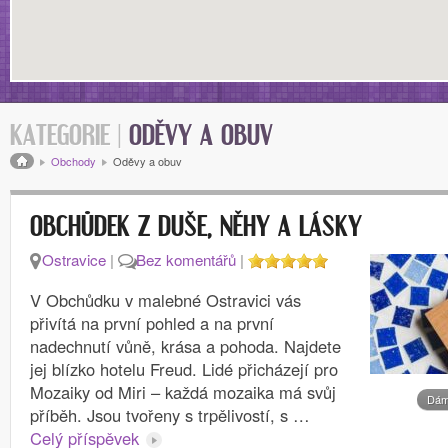
KATEGORIE |
ODĚVY A OBUV
Drobečková navigace
Obchody
Oděvy a obuv
OBCHŮDEK Z DUŠE, NĚHY A LÁSKY
Ostravice
|
Bez komentářů
|
V Obchůdku v malebné Ostravici vás
přivítá na první pohled a na první
nadechnutí vůně, krása a pohoda. Najdete
jej blízko hotelu Freud. Lidé přicházejí pro
Mozaiky od Miri – každá mozaika má svůj
Dám
příběh. Jsou tvořeny s trpělivostí, s …
Celý příspěvek