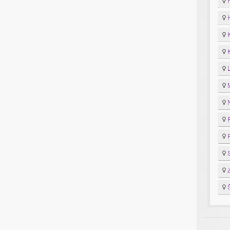
F
H
K
K
M
N
P
R
S
Z
Š