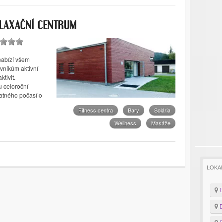
ELAXAČNÍ CENTRUM
nabízí všem
ovníkům aktivní
tivit.
u celoroční
patného počasí o
Fitness centra
Bary
Solária
Wellness
Masáže
LOKA
B
D