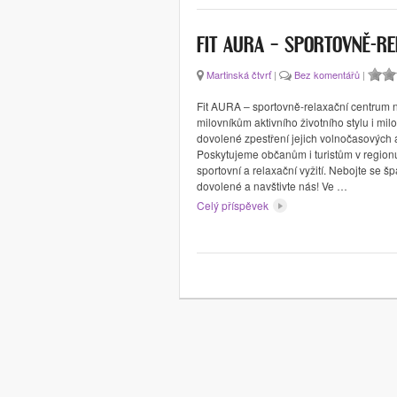
FIT AURA – SPORTOVNĚ-R
Martinská čtvrť
|
Bez komentářů
|
Fit AURA – sportovně-relaxační centrum 
milovníkům aktivního životního stylu i mil
dovolené zpestření jejich volnočasových ak
Poskytujeme občanům i turistům v region
sportovní a relaxační vyžití. Nebojte se š
dovolené a navštivte nás! Ve …
Celý příspěvek