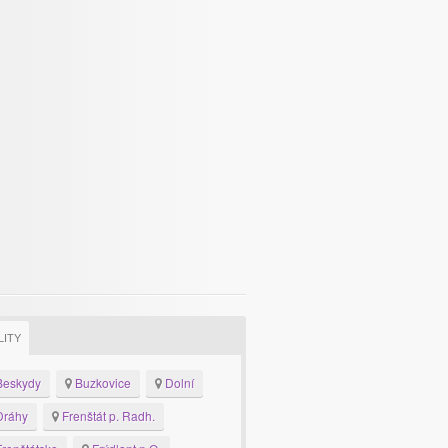
LITY
eskydy
Buzkovice
Dolní
ráhy
Frenštát p. Radh.