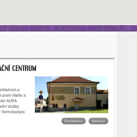
TAČNÍ CENTRUM
ilitačních a
posílí vitalitu a
tudio AURA
tační služby:
 Termolipolýza
Rehabilitace
Wellness