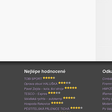
Nejlépe hodnocené
Odk
TOBI SPORT
Cimbál
Oprava obuvi HALUŠKA
Firemn
Pavel Zejda – kola, šicí stroje
HMYZÍ
TESCO – Expres
IŘeme
Valašská rychta – autokemp
Knihy 
Hospoda Rekovice
Modern
PĚSTITELSKÁ PÁLENICE TICHÁ
Po Val