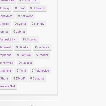
renštátsko
Frýdlant n.O.
orečky
Horní
Hukvaldy
opřivnice
Kozlovice
uncice
Kyčera
Lichnov
Lomná
Lubina
artinská čtvrť
Místecká
ádražní
Náměstí
Ostravice
apradná
Planiska
Podříčí
ožnovská
Ráztoka
třelniční
Tichá
Trojanovice
áhuní
Závodí
Čeladná
kolská čtvrť