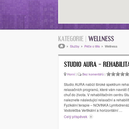
KATEGORIE |
WELLNESS
Drobečková navigace
Služby
Péče o tělo
Wellness
STUDIO AURA – REHABILI
Horní
|
Bez komentářů
|
Studio AURA nabízí široké spektrum rehab
relaxačních programů, které vám navrátí či 
chuť do života. V rehabilitačním centru S
naleznete následující relaxační a rehabili
Fyzikální terapie – NOVINKA Lymfodrenáž
Vodoléčba Vertikální a horizontální …
Celý příspěvek