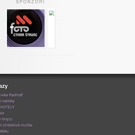
SPONZOŘI
azy
ovka Radhošť
í nabídky
 HOTELY
sla
o hmyzu
í cimbálová muzika
ašsku