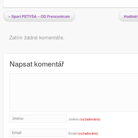
Navigace pro příspěvky
«
Sport PETYŠA – OD Frencentrum
Hodinář
Komentáře
Zatím žádné komentáře.
Napsat komentář
Jméno
(vyžadováno)
Email
(vyžadováno)