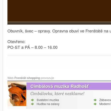
Obuvník, švec – opravy.
Opravna obuvi ve Frenštátě na u
Otevřeno:
PO-ST a PÁ – 8.00 – 16.00
Web
Frenštát shopping
provozuje
Cimbálová muzika Radhošť
Cimbálovka, které nezklame!
Svatební muzika
Zábavov
Hudba na oslavy
Moderní 