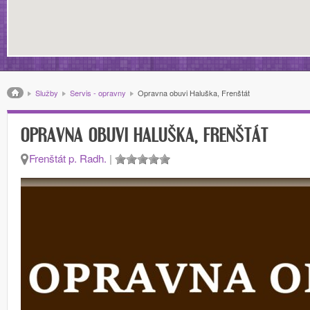
Drobečková navigace
Služby
Servis - opravny
Opravna obuvi Haluška, Frenštát
OPRAVNA OBUVI HALUŠKA, FRENŠTÁT
Frenštát p. Radh.
|