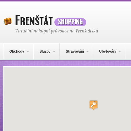
Frenštát
shopping
Virtuální nákupní průvodce na Frenštátsku
Hlavní navigační menu
Přejít k obsahu webu
Obchody
Služby
Stravování
Ubytování
Místo