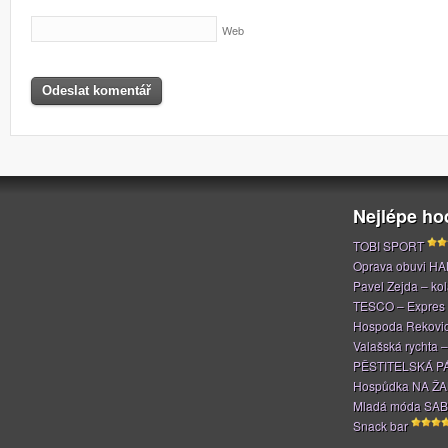
Web
Nejlépe h
TOBI SPORT
Oprava obuvi H
Pavel Zejda – kola
TESCO – Expres
Hospoda Rekovi
Valašská rychta 
PĚSTITELSKÁ P
Hospůdka NA Ž
Mladá móda SAB
Snack bar