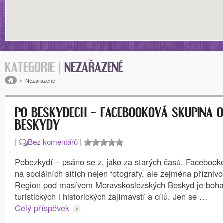
KATEGORIE |
NEZAŘAZENÉ
Drobečková navigace
Nezařazené
PO BESKYDECH – FACEBOOKOVÁ SKUPINA O
BESKYDY
|
Bez komentářů
|
Pobezkydí – psáno se z, jako za starých časů. Facebook
na sociálních sítích nejen fotografy, ale zejména přízni
Region pod masívem Moravskoslezských Beskyd je boha
turistických i historických zajímavstí a cílů. Jen se …
Celý příspěvek