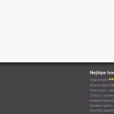
Nejlépe h
TOBI SPORT
Oprava obuvi H
Pavel Zejda – kola
TESCO – Expres
Hospoda Rekovi
Valašská rychta 
PĚSTITELSKÁ P