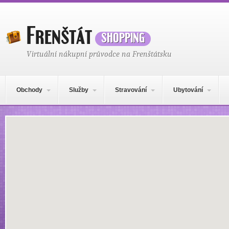
Frenštát
shopping
Virtuální nákupní průvodce na Frenštátsku
Hlavní navigační menu
Přejít k obsahu webu
Obchody
Služby
Stravování
Ubytování
Mapa obsahu